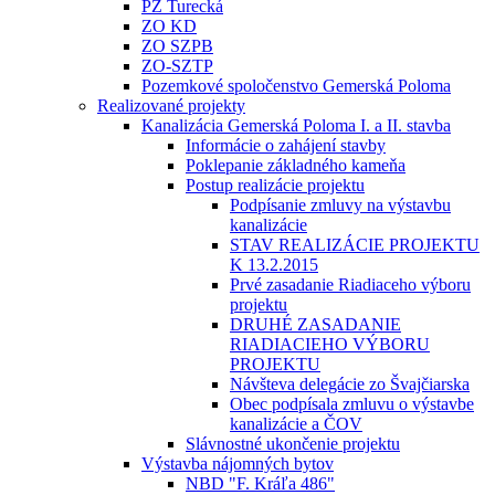
PZ Turecká
ZO KD
ZO SZPB
ZO-SZTP
Pozemkové spoločenstvo Gemerská Poloma
Realizované projekty
Kanalizácia Gemerská Poloma I. a II. stavba
Informácie o zahájení stavby
Poklepanie základného kameňa
Postup realizácie projektu
Podpísanie zmluvy na výstavbu
kanalizácie
STAV REALIZÁCIE PROJEKTU
K 13.2.2015
Prvé zasadanie Riadiaceho výboru
projektu
DRUHÉ ZASADANIE
RIADIACIEHO VÝBORU
PROJEKTU
Návšteva delegácie zo Švajčiarska
Obec podpísala zmluvu o výstavbe
kanalizácie a ČOV
Slávnostné ukončenie projektu
Výstavba nájomných bytov
NBD "F. Kráľa 486"