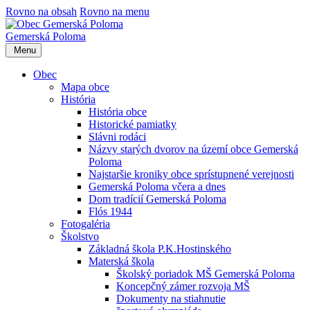
Rovno na obsah
Rovno na menu
Gemerská Poloma
Menu
Obec
Mapa obce
História
História obce
Historické pamiatky
Slávni rodáci
Názvy starých dvorov na území obce Gemerská
Poloma
Najstaršie kroniky obce sprístupnené verejnosti
Gemerská Poloma včera a dnes
Dom tradícií Gemerská Poloma
Flós 1944
Fotogaléria
Školstvo
Základná škola P.K.Hostinského
Materská škola
Školský poriadok MŠ Gemerská Poloma
Koncepčný zámer rozvoja MŠ
Dokumenty na stiahnutie