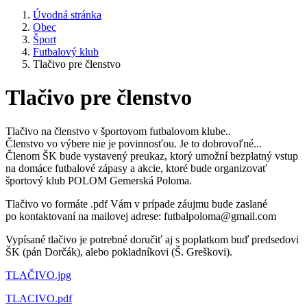
Úvodná stránka
Obec
Šport
Futbalový klub
Tlačivo pre členstvo
Tlačivo pre členstvo
Tlačivo na členstvo v športovom futbalovom klube..
Členstvo vo výbere nie je povinnosťou. Je to dobrovoľné...
Členom ŠK bude vystavený preukaz, ktorý umožní bezplatný vstup
na domáce futbalové zápasy a akcie, ktoré bude organizovať
športový klub POLOM Gemerská Poloma.
Tlačivo vo formáte .pdf Vám v prípade záujmu bude zaslané
po kontaktovaní na mailovej adrese: futbalpoloma@gmail.com
Vypísané tlačivo je potrebné doručiť aj s poplatkom buď predsedovi
ŠK (pán Dorčák), alebo pokladníkovi (Š. Greškovi).
TLAČIVO.jpg
TLACIVO.pdf