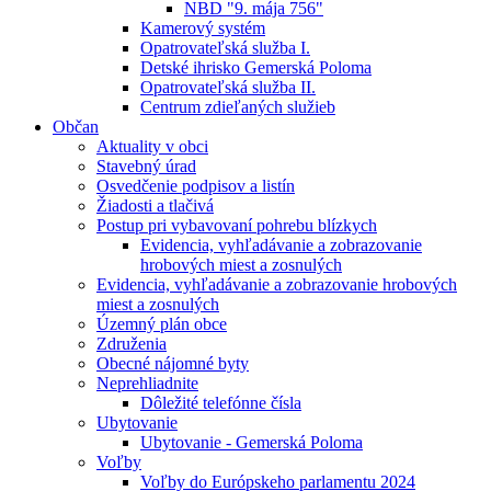
NBD "9. mája 756"
Kamerový systém
Opatrovateľská služba I.
Detské ihrisko Gemerská Poloma
Opatrovateľská služba II.
Centrum zdieľaných služieb
Občan
Aktuality v obci
Stavebný úrad
Osvedčenie podpisov a listín
Žiadosti a tlačivá
Postup pri vybavovaní pohrebu blízkych
Evidencia, vyhľadávanie a zobrazovanie
hrobových miest a zosnulých
Evidencia, vyhľadávanie a zobrazovanie hrobových
miest a zosnulých
Územný plán obce
Združenia
Obecné nájomné byty
Neprehliadnite
Dôležité telefónne čísla
Ubytovanie
Ubytovanie - Gemerská Poloma
Voľby
Voľby do Európskeho parlamentu 2024