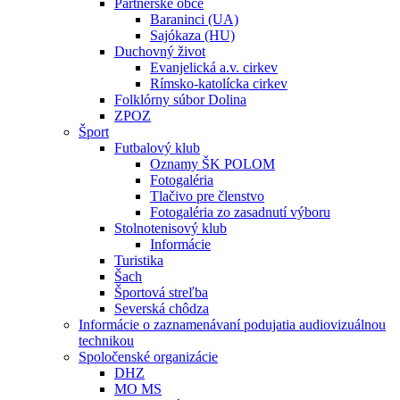
Partnerské obce
Baraninci (UA)
Sajókaza (HU)
Duchovný život
Evanjelická a.v. cirkev
Rímsko-katolícka cirkev
Folklórny súbor Dolina
ZPOZ
Šport
Futbalový klub
Oznamy ŠK POLOM
Fotogaléria
Tlačivo pre členstvo
Fotogaléria zo zasadnutí výboru
Stolnotenisový klub
Informácie
Turistika
Šach
Športová streľba
Severská chôdza
Informácie o zaznamenávaní podujatia audiovizuálnou
technikou
Spoločenské organizácie
DHZ
MO MS