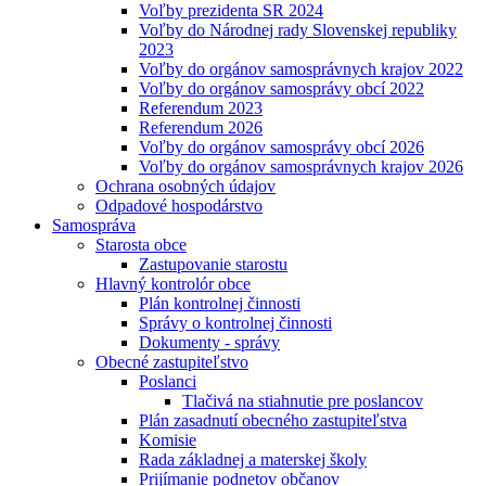
Voľby prezidenta SR 2024
Voľby do Národnej rady Slovenskej republiky
2023
Voľby do orgánov samosprávnych krajov 2022
Voľby do orgánov samosprávy obcí 2022
Referendum 2023
Referendum 2026
Voľby do orgánov samosprávy obcí 2026
Voľby do orgánov samosprávnych krajov 2026
Ochrana osobných údajov
Odpadové hospodárstvo
Samospráva
Starosta obce
Zastupovanie starostu
Hlavný kontrolór obce
Plán kontrolnej činnosti
Správy o kontrolnej činnosti
Dokumenty - správy
Obecné zastupiteľstvo
Poslanci
Tlačivá na stiahnutie pre poslancov
Plán zasadnutí obecného zastupiteľstva
Komisie
Rada základnej a materskej školy
Prijímanie podnetov občanov