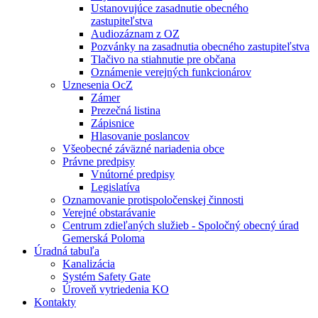
Ustanovujúce zasadnutie obecného
zastupiteľstva
Audiozáznam z OZ
Pozvánky na zasadnutia obecného zastupiteľstva
Tlačivo na stiahnutie pre občana
Oznámenie verejných funkcionárov
Uznesenia OcZ
Zámer
Prezečná listina
Zápisnice
Hlasovanie poslancov
Všeobecné záväzné nariadenia obce
Právne predpisy
Vnútorné predpisy
Legislatíva
Oznamovanie protispoločenskej činnosti
Verejné obstarávanie
Centrum zdieľaných služieb - Spoločný obecný úrad
Gemerská Poloma
Úradná tabuľa
Kanalizácia
Systém Safety Gate
Úroveň vytriedenia KO
Kontakty