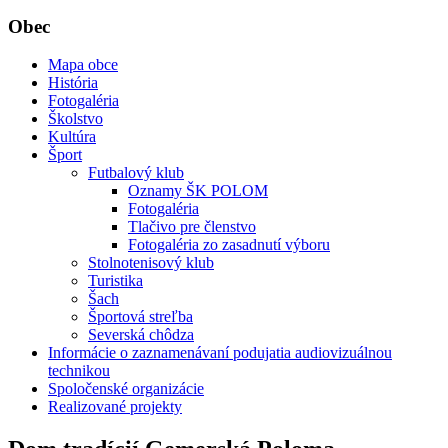
Obec
Mapa obce
História
Fotogaléria
Školstvo
Kultúra
Šport
Futbalový klub
Oznamy ŠK POLOM
Fotogaléria
Tlačivo pre členstvo
Fotogaléria zo zasadnutí výboru
Stolnotenisový klub
Turistika
Šach
Športová streľba
Severská chôdza
Informácie o zaznamenávaní podujatia audiovizuálnou
technikou
Spoločenské organizácie
Realizované projekty