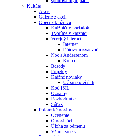
športová olympiáda
Kultúra
Akcie
Galérie z akcií
Obecná knižnica
Knižničný poriadok
Tvoríme v knižnici
Verejný internet
Internet
Dátový rozvádzač
Noc s Andersenom
Kniha
Besedy
Projekty
Knižné novinky
Už sme prečítali
Kód ISIL
Oznamy
Rozhodnutie
Súťaž
Polomské noviny
Ocenenie
O novinách
Úloha za odmenu
Všimli sme si