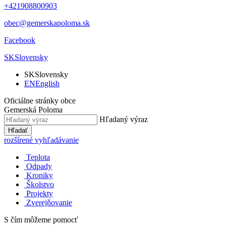
+421908800903
obec@gemerskapoloma.sk
Facebook
SK
Slovensky
SK
Slovensky
EN
English
Oficiálne stránky obce
Gemerská Poloma
Hľadaný výraz
Hľadať
rozšírené vyhľadávanie
Teplota
Odpady
Kroniky
Školstvo
Projekty
Zverejňovanie
S čím môžeme pomocť