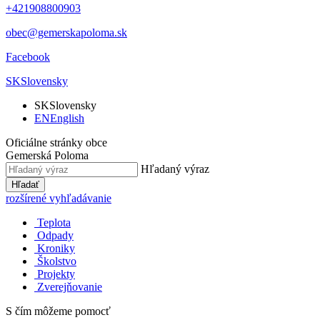
+421908800903
obec@gemerskapoloma.sk
Facebook
SK
Slovensky
SK
Slovensky
EN
English
Oficiálne stránky obce
Gemerská Poloma
Hľadaný výraz
Hľadať
rozšírené vyhľadávanie
Teplota
Odpady
Kroniky
Školstvo
Projekty
Zverejňovanie
S čím môžeme pomocť