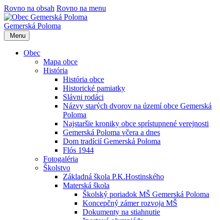
Rovno na obsah
Rovno na menu
Gemerská Poloma
Menu
Obec
Mapa obce
História
História obce
Historické pamiatky
Slávni rodáci
Názvy starých dvorov na území obce Gemerská
Poloma
Najstaršie kroniky obce sprístupnené verejnosti
Gemerská Poloma včera a dnes
Dom tradícií Gemerská Poloma
Flós 1944
Fotogaléria
Školstvo
Základná škola P.K.Hostinského
Materská škola
Školský poriadok MŠ Gemerská Poloma
Koncepčný zámer rozvoja MŠ
Dokumenty na stiahnutie