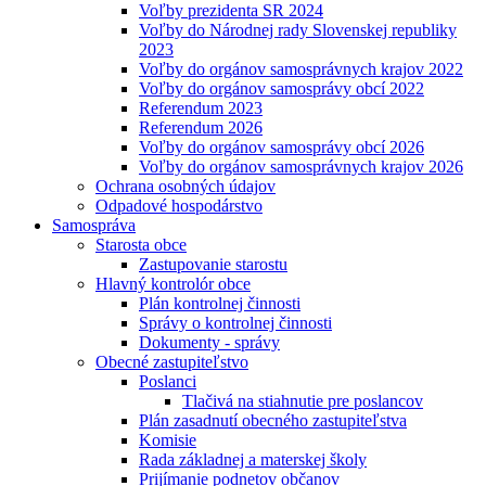
Voľby prezidenta SR 2024
Voľby do Národnej rady Slovenskej republiky
2023
Voľby do orgánov samosprávnych krajov 2022
Voľby do orgánov samosprávy obcí 2022
Referendum 2023
Referendum 2026
Voľby do orgánov samosprávy obcí 2026
Voľby do orgánov samosprávnych krajov 2026
Ochrana osobných údajov
Odpadové hospodárstvo
Samospráva
Starosta obce
Zastupovanie starostu
Hlavný kontrolór obce
Plán kontrolnej činnosti
Správy o kontrolnej činnosti
Dokumenty - správy
Obecné zastupiteľstvo
Poslanci
Tlačivá na stiahnutie pre poslancov
Plán zasadnutí obecného zastupiteľstva
Komisie
Rada základnej a materskej školy
Prijímanie podnetov občanov