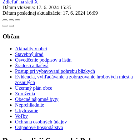
Zdieľať na sieti X
Dátum vloženia:
17. 6. 2024 15:35
Dátum poslednej aktualizácie:
17. 6. 2024 16:09
Občan
Aktuality v obci
Stavebný úrad
Osvedčenie podpisov a listín
Žiadosti a tlačivá
Postup pri vybavovaní pohrebu blízkych
Evidencia, vyhľadávanie a zobrazovanie hrobových miest a
zosnulých
Územný plán obce
Združenia
Obecné nájomné byty
Neprehliadnite
Ubytovanie
Voľby
Ochrana osobných údajov
Odpadové hospodárstvo