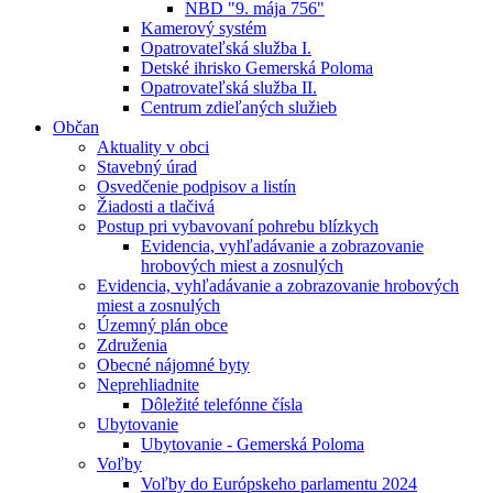
NBD "9. mája 756"
Kamerový systém
Opatrovateľská služba I.
Detské ihrisko Gemerská Poloma
Opatrovateľská služba II.
Centrum zdieľaných služieb
Občan
Aktuality v obci
Stavebný úrad
Osvedčenie podpisov a listín
Žiadosti a tlačivá
Postup pri vybavovaní pohrebu blízkych
Evidencia, vyhľadávanie a zobrazovanie
hrobových miest a zosnulých
Evidencia, vyhľadávanie a zobrazovanie hrobových
miest a zosnulých
Územný plán obce
Združenia
Obecné nájomné byty
Neprehliadnite
Dôležité telefónne čísla
Ubytovanie
Ubytovanie - Gemerská Poloma
Voľby
Voľby do Európskeho parlamentu 2024