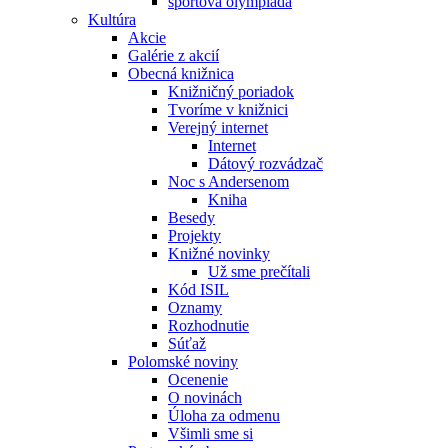
športová olympiáda
Kultúra
Akcie
Galérie z akcií
Obecná knižnica
Knižničný poriadok
Tvoríme v knižnici
Verejný internet
Internet
Dátový rozvádzač
Noc s Andersenom
Kniha
Besedy
Projekty
Knižné novinky
Už sme prečítali
Kód ISIL
Oznamy
Rozhodnutie
Súťaž
Polomské noviny
Ocenenie
O novinách
Úloha za odmenu
Všimli sme si