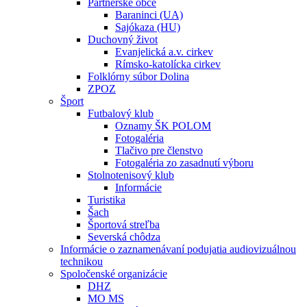
Partnerské obce
Baraninci (UA)
Sajókaza (HU)
Duchovný život
Evanjelická a.v. cirkev
Rímsko-katolícka cirkev
Folklórny súbor Dolina
ZPOZ
Šport
Futbalový klub
Oznamy ŠK POLOM
Fotogaléria
Tlačivo pre členstvo
Fotogaléria zo zasadnutí výboru
Stolnotenisový klub
Informácie
Turistika
Šach
Športová streľba
Severská chôdza
Informácie o zaznamenávaní podujatia audiovizuálnou
technikou
Spoločenské organizácie
DHZ
MO MS