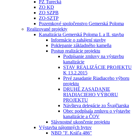
PZ Turecká
ZO KD
ZO SZPB
ZO-SZTP
Pozemkové spoločenstvo Gemerská Poloma
Realizované projekty
Kanalizácia Gemerská Poloma I. a II. stavba
Informácie o zahájení stavby
Poklepanie základného kameňa
Postup realizácie projektu
Podpísanie zmluvy na výstavbu
kanalizácie
STAV REALIZÁCIE PROJEKTU
K 13.2.2015
Prvé zasadanie Riadiaceho výboru
projektu
DRUHÉ ZASADANIE
RIADIACIEHO VÝBORU
PROJEKTU
Návšteva delegácie zo Švajčiarska
Obec podpísala zmluvu o výstavbe
kanalizácie a ČOV
Slávnostné ukončenie projektu
Výstavba nájomných bytov
NBD "F. Kráľa 486"