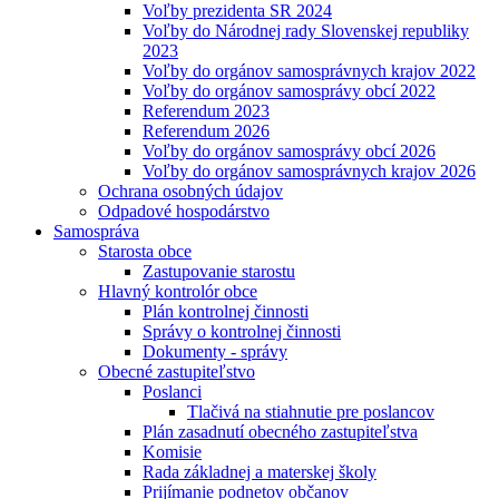
Voľby prezidenta SR 2024
Voľby do Národnej rady Slovenskej republiky
2023
Voľby do orgánov samosprávnych krajov 2022
Voľby do orgánov samosprávy obcí 2022
Referendum 2023
Referendum 2026
Voľby do orgánov samosprávy obcí 2026
Voľby do orgánov samosprávnych krajov 2026
Ochrana osobných údajov
Odpadové hospodárstvo
Samospráva
Starosta obce
Zastupovanie starostu
Hlavný kontrolór obce
Plán kontrolnej činnosti
Správy o kontrolnej činnosti
Dokumenty - správy
Obecné zastupiteľstvo
Poslanci
Tlačivá na stiahnutie pre poslancov
Plán zasadnutí obecného zastupiteľstva
Komisie
Rada základnej a materskej školy
Prijímanie podnetov občanov