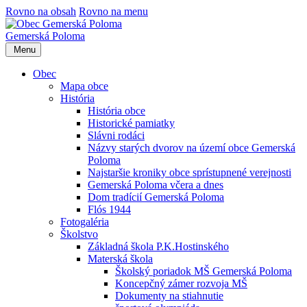
Rovno na obsah
Rovno na menu
Gemerská Poloma
Menu
Obec
Mapa obce
História
História obce
Historické pamiatky
Slávni rodáci
Názvy starých dvorov na území obce Gemerská
Poloma
Najstaršie kroniky obce sprístupnené verejnosti
Gemerská Poloma včera a dnes
Dom tradícií Gemerská Poloma
Flós 1944
Fotogaléria
Školstvo
Základná škola P.K.Hostinského
Materská škola
Školský poriadok MŠ Gemerská Poloma
Koncepčný zámer rozvoja MŠ
Dokumenty na stiahnutie