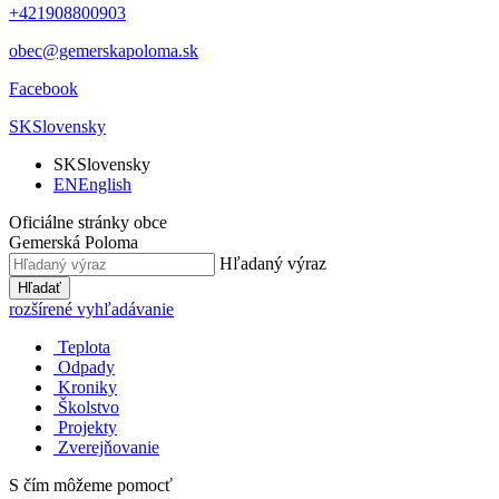
+421908800903
obec@gemerskapoloma.sk
Facebook
SK
Slovensky
SK
Slovensky
EN
English
Oficiálne stránky obce
Gemerská Poloma
Hľadaný výraz
Hľadať
rozšírené vyhľadávanie
Teplota
Odpady
Kroniky
Školstvo
Projekty
Zverejňovanie
S čím môžeme pomocť