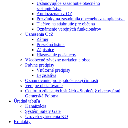
Ustanovujúce zasadnutie obecného
zastupiteľstva
Audiozáznam z OZ
Pozvánky na zasadnutia obecného zastupiteľstva
Tlačivo na stiahnutie pre občana
Oznámenie verejných funkcionárov
Uznesenia OcZ
Zámer
Prezečná listina
Zápisnice
Hlasovanie poslancov
Všeobecné záväzné nariadenia obce
Právne predpisy
Vnútorné predpisy
Legislatíva
Oznamovanie protispoločenskej činnosti
Verejné obstarávanie
Centrum zdieľaných služieb - Spoločný obecný úrad
Gemerská Poloma
Úradná tabuľa
Kanalizácia
Systém Safety Gate
Úroveň vytriedenia KO
Kontakty