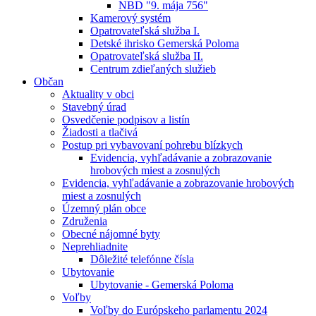
NBD "9. mája 756"
Kamerový systém
Opatrovateľská služba I.
Detské ihrisko Gemerská Poloma
Opatrovateľská služba II.
Centrum zdieľaných služieb
Občan
Aktuality v obci
Stavebný úrad
Osvedčenie podpisov a listín
Žiadosti a tlačivá
Postup pri vybavovaní pohrebu blízkych
Evidencia, vyhľadávanie a zobrazovanie
hrobových miest a zosnulých
Evidencia, vyhľadávanie a zobrazovanie hrobových
miest a zosnulých
Územný plán obce
Združenia
Obecné nájomné byty
Neprehliadnite
Dôležité telefónne čísla
Ubytovanie
Ubytovanie - Gemerská Poloma
Voľby
Voľby do Európskeho parlamentu 2024