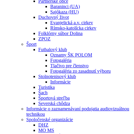
Partnerské obce
Baraninci (UA)
Sajókaza (HU)
Duchovný život
Evanjelická a.v. cirkev
Rímsko-katolícka cirkev
Folklórny súbor Dolina
ZPOZ
Šport
Futbalový klub
Oznamy ŠK POLOM
Fotogaléria
Tlačivo pre členstvo
Fotogaléria zo zasadnutí výboru
Stolnotenisový klub
Informácie
Turistika
Šach
Športová streľba
Severská chôdza
Informácie o zaznamenávaní podujatia audiovizuálnou
technikou
Spoločenské organizácie
DHZ
MO MS