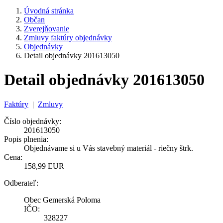
Úvodná stránka
Občan
Zverejňovanie
Zmluvy faktúry objednávky
Objednávky
Detail objednávky 201613050
Detail objednávky 201613050
Faktúry
|
Zmluvy
Číslo objednávky:
201613050
Popis plnenia:
Objednávame si u Vás stavebný materiál - riečny štrk.
Cena:
158,99 EUR
Odberateľ:
Obec Gemerská Poloma
IČO:
328227