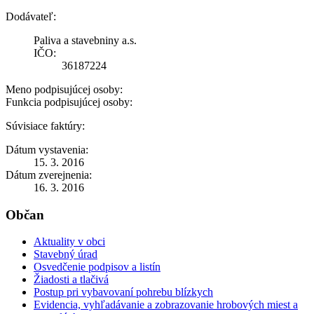
Dodávateľ:
Paliva a stavebniny a.s.
IČO:
36187224
Meno podpisujúcej osoby:
Funkcia podpisujúcej osoby:
Súvisiace faktúry:
Dátum vystavenia:
15. 3. 2016
Dátum zverejnenia:
16. 3. 2016
Občan
Aktuality v obci
Stavebný úrad
Osvedčenie podpisov a listín
Žiadosti a tlačivá
Postup pri vybavovaní pohrebu blízkych
Evidencia, vyhľadávanie a zobrazovanie hrobových miest a