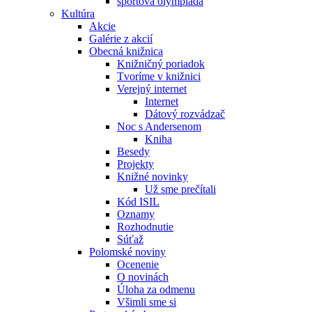
športová olympiáda
Kultúra
Akcie
Galérie z akcií
Obecná knižnica
Knižničný poriadok
Tvoríme v knižnici
Verejný internet
Internet
Dátový rozvádzač
Noc s Andersenom
Kniha
Besedy
Projekty
Knižné novinky
Už sme prečítali
Kód ISIL
Oznamy
Rozhodnutie
Súťaž
Polomské noviny
Ocenenie
O novinách
Úloha za odmenu
Všimli sme si