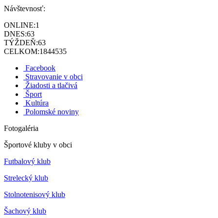
Návštevnosť:
ONLINE:
1
DNES:
63
TÝŽDEŇ:
63
CELKOM:
1844535
Facebook
Stravovanie v obci
Žiadosti a tlačivá
Šport
Kultúra
Polomské noviny
Fotogaléria
Športové kluby v obci
Futbalový klub
Strelecký klub
Stolnotenisový klub
Šachový klub