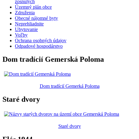
zosnulých
Územný plán obce
Združenia
Obecné nájomné byty
Neprehliadnite
Ubytovanie
Voľby
Ochrana osobných údajov
Odpadové hospodárstvo
Dom tradícií Gemerská Poloma
Dom tradícií Gemerká Poloma
Staré dvory
Staré dvory