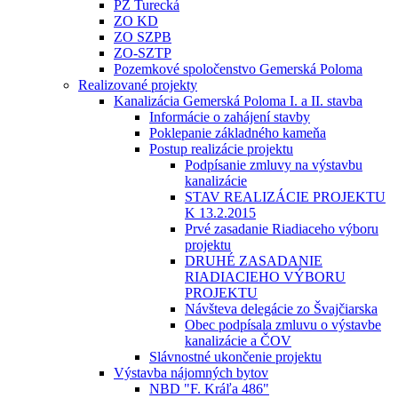
PZ Turecká
ZO KD
ZO SZPB
ZO-SZTP
Pozemkové spoločenstvo Gemerská Poloma
Realizované projekty
Kanalizácia Gemerská Poloma I. a II. stavba
Informácie o zahájení stavby
Poklepanie základného kameňa
Postup realizácie projektu
Podpísanie zmluvy na výstavbu
kanalizácie
STAV REALIZÁCIE PROJEKTU
K 13.2.2015
Prvé zasadanie Riadiaceho výboru
projektu
DRUHÉ ZASADANIE
RIADIACIEHO VÝBORU
PROJEKTU
Návšteva delegácie zo Švajčiarska
Obec podpísala zmluvu o výstavbe
kanalizácie a ČOV
Slávnostné ukončenie projektu
Výstavba nájomných bytov
NBD "F. Kráľa 486"