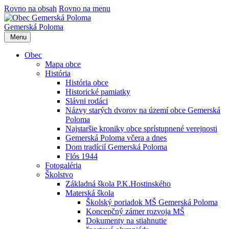
Rovno na obsah
Rovno na menu
Gemerská Poloma
Menu
Obec
Mapa obce
História
História obce
Historické pamiatky
Slávni rodáci
Názvy starých dvorov na území obce Gemerská
Poloma
Najstaršie kroniky obce sprístupnené verejnosti
Gemerská Poloma včera a dnes
Dom tradícií Gemerská Poloma
Flós 1944
Fotogaléria
Školstvo
Základná škola P.K.Hostinského
Materská škola
Školský poriadok MŠ Gemerská Poloma
Koncepčný zámer rozvoja MŠ
Dokumenty na stiahnutie