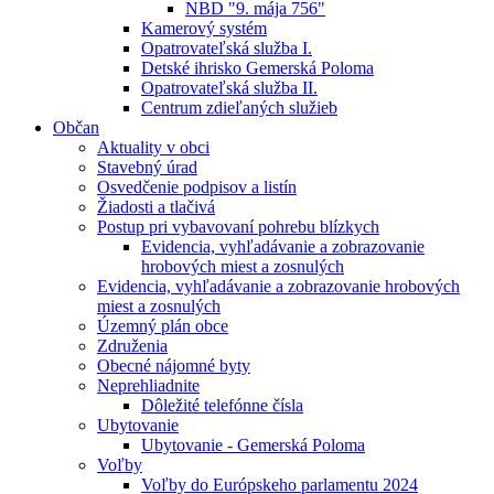
NBD "9. mája 756"
Kamerový systém
Opatrovateľská služba I.
Detské ihrisko Gemerská Poloma
Opatrovateľská služba II.
Centrum zdieľaných služieb
Občan
Aktuality v obci
Stavebný úrad
Osvedčenie podpisov a listín
Žiadosti a tlačivá
Postup pri vybavovaní pohrebu blízkych
Evidencia, vyhľadávanie a zobrazovanie
hrobových miest a zosnulých
Evidencia, vyhľadávanie a zobrazovanie hrobových
miest a zosnulých
Územný plán obce
Združenia
Obecné nájomné byty
Neprehliadnite
Dôležité telefónne čísla
Ubytovanie
Ubytovanie - Gemerská Poloma
Voľby
Voľby do Európskeho parlamentu 2024