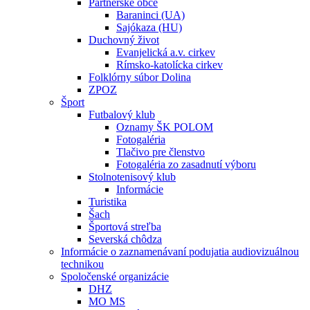
Partnerské obce
Baraninci (UA)
Sajókaza (HU)
Duchovný život
Evanjelická a.v. cirkev
Rímsko-katolícka cirkev
Folklórny súbor Dolina
ZPOZ
Šport
Futbalový klub
Oznamy ŠK POLOM
Fotogaléria
Tlačivo pre členstvo
Fotogaléria zo zasadnutí výboru
Stolnotenisový klub
Informácie
Turistika
Šach
Športová streľba
Severská chôdza
Informácie o zaznamenávaní podujatia audiovizuálnou
technikou
Spoločenské organizácie
DHZ
MO MS