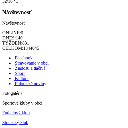
32/18 °C
Návštevnosť
Návštevnosť:
ONLINE:
0
DNES:
140
TÝŽDEŇ:
831
CELKOM:
1844045
Facebook
Stravovanie v obci
Žiadosti a tlačivá
Šport
Kultúra
Polomské noviny
Fotogaléria
Športové kluby v obci
Futbalový klub
Strelecký klub