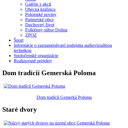
Galérie z akcií
Obecná knižnica
Polomské noviny
Partnerské obce
Duchovný život
Folklórny súbor Dolina
ZPOZ
Šport
Informácie o zaznamenávaní podujatia audiovizuálnou
technikou
Spoločenské organizácie
Realizované projekty
Dom tradícií Gemerská Poloma
Dom tradícií Gemerká Poloma
Staré dvory