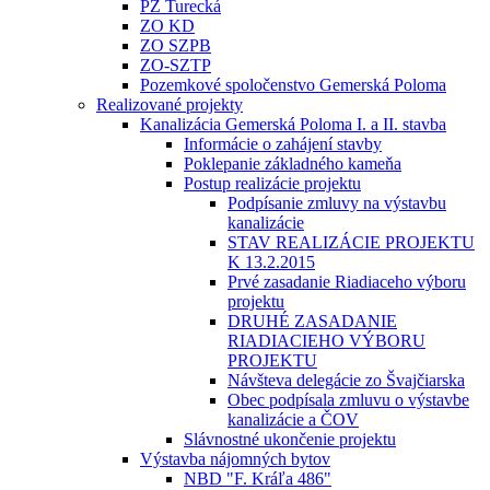
PZ Turecká
ZO KD
ZO SZPB
ZO-SZTP
Pozemkové spoločenstvo Gemerská Poloma
Realizované projekty
Kanalizácia Gemerská Poloma I. a II. stavba
Informácie o zahájení stavby
Poklepanie základného kameňa
Postup realizácie projektu
Podpísanie zmluvy na výstavbu
kanalizácie
STAV REALIZÁCIE PROJEKTU
K 13.2.2015
Prvé zasadanie Riadiaceho výboru
projektu
DRUHÉ ZASADANIE
RIADIACIEHO VÝBORU
PROJEKTU
Návšteva delegácie zo Švajčiarska
Obec podpísala zmluvu o výstavbe
kanalizácie a ČOV
Slávnostné ukončenie projektu
Výstavba nájomných bytov
NBD "F. Kráľa 486"