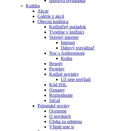
športová olympiáda
Kultúra
Akcie
Galérie z akcií
Obecná knižnica
Knižničný poriadok
Tvoríme v knižnici
Verejný internet
Internet
Dátový rozvádzač
Noc s Andersenom
Kniha
Besedy
Projekty
Knižné novinky
Už sme prečítali
Kód ISIL
Oznamy
Rozhodnutie
Súťaž
Polomské noviny
Ocenenie
O novinách
Úloha za odmenu
Všimli sme si