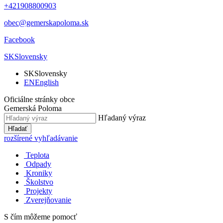
+421908800903
obec@gemerskapoloma.sk
Facebook
SK
Slovensky
SK
Slovensky
EN
English
Oficiálne stránky obce
Gemerská Poloma
Hľadaný výraz
Hľadať
rozšírené vyhľadávanie
Teplota
Odpady
Kroniky
Školstvo
Projekty
Zverejňovanie
S čím môžeme pomocť