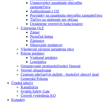
Ustanovujúce zasadnutie obecného
zastupiteľstva
Audiozáznam z OZ
Pozvánky na zasadnutia obecného zastupiteľstva
Tlačivo na stiahnutie pre občana
Oznámenie verejných funkcionárov
Uznesenia OcZ
Zámer
Prezečná listina
Zápisnice
Hlasovanie poslancov
Všeobecné záväzné nariadenia obce
Právne predpisy
Vnútorné predpisy
Legislatíva
Oznamovanie protispoločenskej činnosti
Verejné obstarávanie
Centrum zdieľaných služieb - Spoločný obecný úrad
Gemerská Poloma
Úradná tabuľa
Kanalizácia
Systém Safety Gate
Úroveň vytriedenia KO
Kontakty