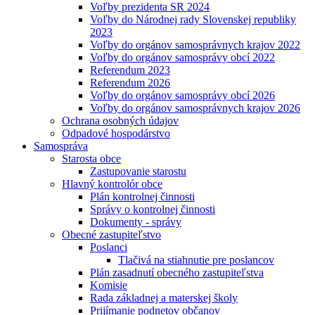
Voľby prezidenta SR 2024
Voľby do Národnej rady Slovenskej republiky
2023
Voľby do orgánov samosprávnych krajov 2022
Voľby do orgánov samosprávy obcí 2022
Referendum 2023
Referendum 2026
Voľby do orgánov samosprávy obcí 2026
Voľby do orgánov samosprávnych krajov 2026
Ochrana osobných údajov
Odpadové hospodárstvo
Samospráva
Starosta obce
Zastupovanie starostu
Hlavný kontrolór obce
Plán kontrolnej činnosti
Správy o kontrolnej činnosti
Dokumenty - správy
Obecné zastupiteľstvo
Poslanci
Tlačivá na stiahnutie pre poslancov
Plán zasadnutí obecného zastupiteľstva
Komisie
Rada základnej a materskej školy
Prijímanie podnetov občanov