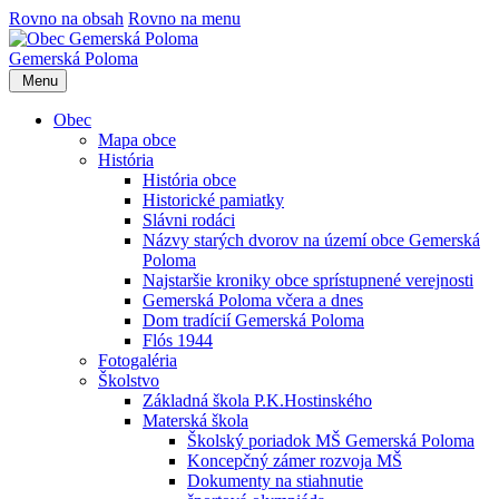
Rovno na obsah
Rovno na menu
Gemerská Poloma
Menu
Obec
Mapa obce
História
História obce
Historické pamiatky
Slávni rodáci
Názvy starých dvorov na území obce Gemerská
Poloma
Najstaršie kroniky obce sprístupnené verejnosti
Gemerská Poloma včera a dnes
Dom tradícií Gemerská Poloma
Flós 1944
Fotogaléria
Školstvo
Základná škola P.K.Hostinského
Materská škola
Školský poriadok MŠ Gemerská Poloma
Koncepčný zámer rozvoja MŠ
Dokumenty na stiahnutie