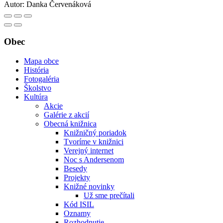
Autor:
Danka Červenáková
Obec
Mapa obce
História
Fotogaléria
Školstvo
Kultúra
Akcie
Galérie z akcií
Obecná knižnica
Knižničný poriadok
Tvoríme v knižnici
Verejný internet
Noc s Andersenom
Besedy
Projekty
Knižné novinky
Už sme prečítali
Kód ISIL
Oznamy
Rozhodnutie