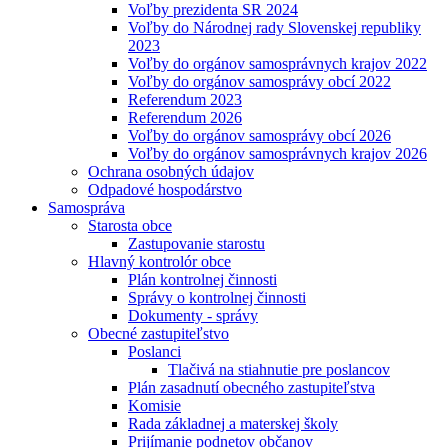
Voľby prezidenta SR 2024
Voľby do Národnej rady Slovenskej republiky
2023
Voľby do orgánov samosprávnych krajov 2022
Voľby do orgánov samosprávy obcí 2022
Referendum 2023
Referendum 2026
Voľby do orgánov samosprávy obcí 2026
Voľby do orgánov samosprávnych krajov 2026
Ochrana osobných údajov
Odpadové hospodárstvo
Samospráva
Starosta obce
Zastupovanie starostu
Hlavný kontrolór obce
Plán kontrolnej činnosti
Správy o kontrolnej činnosti
Dokumenty - správy
Obecné zastupiteľstvo
Poslanci
Tlačivá na stiahnutie pre poslancov
Plán zasadnutí obecného zastupiteľstva
Komisie
Rada základnej a materskej školy
Prijímanie podnetov občanov