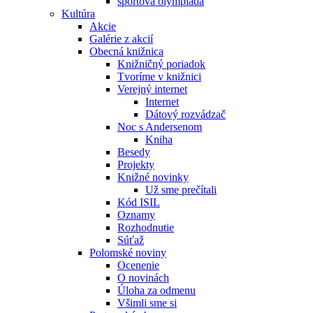
športová olympiáda
Kultúra
Akcie
Galérie z akcií
Obecná knižnica
Knižničný poriadok
Tvoríme v knižnici
Verejný internet
Internet
Dátový rozvádzač
Noc s Andersenom
Kniha
Besedy
Projekty
Knižné novinky
Už sme prečítali
Kód ISIL
Oznamy
Rozhodnutie
Súťaž
Polomské noviny
Ocenenie
O novinách
Úloha za odmenu
Všimli sme si