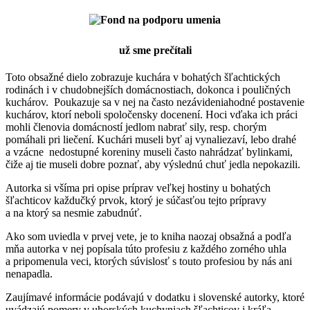
už sme prečítali
Toto obsažné dielo zobrazuje kuchára v bohatých šľachtických
rodinách i v chudobnejších domácnostiach, dokonca i pouličných
kuchárov. Poukazuje sa v nej na často nezávideniahodné postavenie
kuchárov, ktorí neboli spoločensky docenení. Hoci vďaka ich práci
mohli členovia domácností jedlom nabrať sily, resp. chorým
pomáhali pri liečení. Kuchári museli byť aj vynaliezaví, lebo drahé
a vzácne nedostupné koreniny museli často nahrádzať bylinkami,
čiže aj tie museli dobre poznať, aby výslednú chuť jedla nepokazili.
Autorka si všíma pri opise príprav veľkej hostiny u bohatých
šľachticov každučký prvok, ktorý je súčasťou tejto prípravy
a na ktorý sa nesmie zabudnúť.
Ako som uviedla v prvej vete, je to kniha naozaj obsažná a podľa
mňa autorka v nej popísala túto profesiu z každého zorného uhla
a pripomenula veci, ktorých súvislosť s touto profesiou by nás ani
nenapadla.
Zaujímavé informácie podávajú v dodatku i slovenské autorky, ktoré
uvádzajú pomery v uhorských kuchyniach šľachticov i kráľa