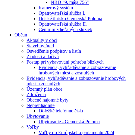
NBD "9. mája 756"
Kamerový systém
Opatrovateľská služba I.
Detské ihrisko Gemerská Poloma
Opatrovateľská služba II.
Centrum zdieľaných služieb
Občan
Aktuality v obci
Stavebný úrad
Osvedčenie podpisov a listín
Žiadosti a tlačivá
Postup pri vybavovaní pohrebu blízkych
Evidencia, vyhľadávanie a zobrazovanie
hrobových miest a zosnulých
Evidencia, vyhľadávanie a zobrazovanie hrobových
miest a zosnulých
Územný plán obce
Združenia
Obecné nájomné byty
Neprehliadnite
Dôležité telefónne čísla
Ubytovanie
Ubytovanie - Gemerská Poloma
Voľby
Voľby do Európskeho parlamentu 2024