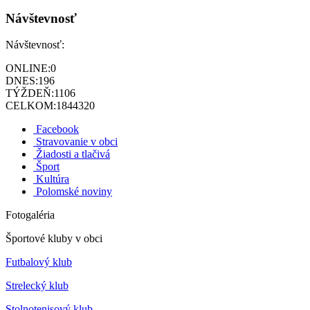
Návštevnosť
Návštevnosť:
ONLINE:
0
DNES:
196
TÝŽDEŇ:
1106
CELKOM:
1844320
Facebook
Stravovanie v obci
Žiadosti a tlačivá
Šport
Kultúra
Polomské noviny
Fotogaléria
Športové kluby v obci
Futbalový klub
Strelecký klub
Stolnotenisový klub