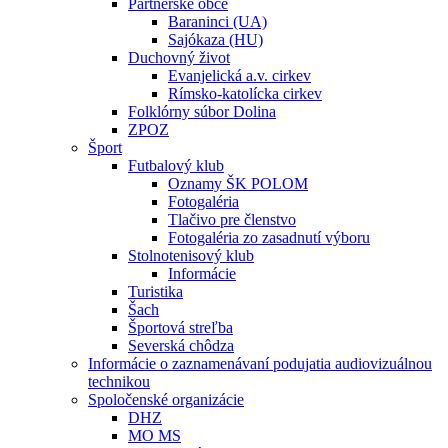
Partnerské obce
Baraninci (UA)
Sajókaza (HU)
Duchovný život
Evanjelická a.v. cirkev
Rímsko-katolícka cirkev
Folklórny súbor Dolina
ZPOZ
Šport
Futbalový klub
Oznamy ŠK POLOM
Fotogaléria
Tlačivo pre členstvo
Fotogaléria zo zasadnutí výboru
Stolnotenisový klub
Informácie
Turistika
Šach
Športová streľba
Severská chôdza
Informácie o zaznamenávaní podujatia audiovizuálnou
technikou
Spoločenské organizácie
DHZ
MO MS