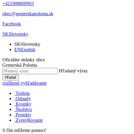
+421908800903
obec@gemerskapoloma.sk
Facebook
SK
Slovensky
SK
Slovensky
EN
English
Oficiálne stránky obce
Gemerská Poloma
Hľadaný výraz
Hľadať
rozšírené vyhľadávanie
Teplota
Odpady
Kroniky
Školstvo
Projekty
Zverejňovanie
S čím môžeme pomocť