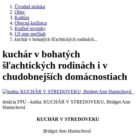
Úvodná stránka
Obec
Kultúra
Obecná knižnica
Knižné novinky
Už sme prečítali
kuchár v bohatých šľachtických rodinách...
kuchár v bohatých
šľachtických rodinách i v
chudobnejších domácnostiach
dotácia FPU - kniha: KUCHÁR V STREDOVEKU, Bridget Ann
Hanischová
KUCHÁR V STREDOVEKU
Bridget Ann Hanischová