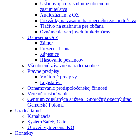
Ustanovujúce zasadnutie obecného
zastupiteľstva
Audiozáznam z OZ
Pozvánky na zasadnutia obecného zastupiteľstva
Tlačivo na stiahnutie pre občana
Oznámenie verejných funkcionárov
Uznesenia OcZ
Zámer
Prezečná listina
Zápisnice
Hlasovanie poslancov
Všeobecné záväzné nariadenia obce
Právne predpisy
Vnútorné predpisy
Legislatíva
Oznamovanie protispoločenskej činnosti
Verejné obstarávanie
Centrum zdieľaných služieb - Spoločný obecný úrad
Gemerská Poloma
Úradná tabuľa
Kanalizácia
Systém Safety Gate
Úroveň vytriedenia KO
Kontakty