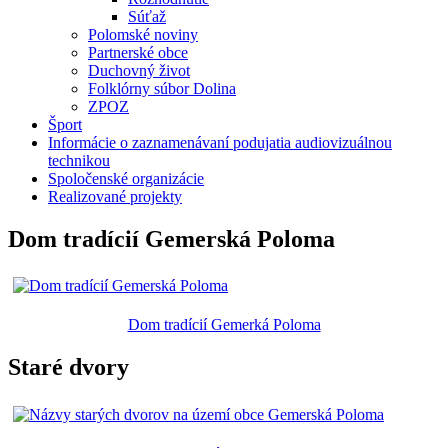
Súťaž
Polomské noviny
Partnerské obce
Duchovný život
Folklórny súbor Dolina
ZPOZ
Šport
Informácie o zaznamenávaní podujatia audiovizuálnou
technikou
Spoločenské organizácie
Realizované projekty
Dom tradícií Gemerská Poloma
Dom tradícií Gemerká Poloma
Staré dvory