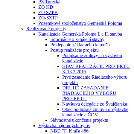
PZ Turecká
ZO KD
ZO SZPB
ZO-SZTP
Pozemkové spoločenstvo Gemerská Poloma
Realizované projekty
Kanalizácia Gemerská Poloma I. a II. stavba
Informácie o zahájení stavby
Poklepanie základného kameňa
Postup realizácie projektu
Podpísanie zmluvy na výstavbu
kanalizácie
STAV REALIZÁCIE PROJEKTU
K 13.2.2015
Prvé zasadanie Riadiaceho výboru
projektu
DRUHÉ ZASADANIE
RIADIACIEHO VÝBORU
PROJEKTU
Návšteva delegácie zo Švajčiarska
Obec podpísala zmluvu o výstavbe
kanalizácie a ČOV
Slávnostné ukončenie projektu
Výstavba nájomných bytov
NBD "F. Kráľa 486"